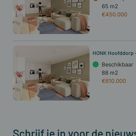
65 m2
€450.000
HONK Hoofddorp -
Beschikbaar
88 m2
€610.000
Schrijf je in voor de nieuw