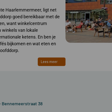
te Haarlemmermeer, ligt net
ofddorp goed bereikbaar met de
ppen, want winkelcentrum
m winkels van lokale
ernationale ketens. En ben je
cafés bijkomen en wat eten en
Hoofddorp.
Lees meer
- Bennemeerstraat 38