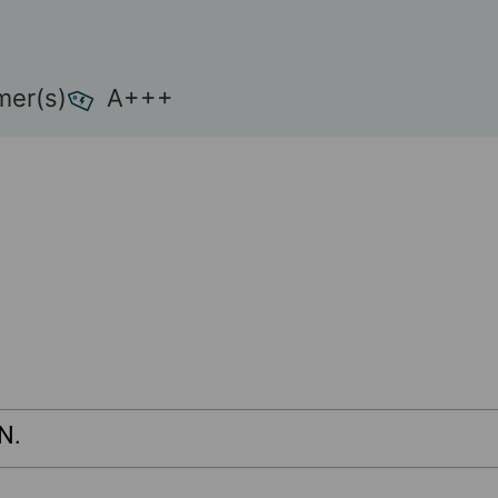
mer(s)
A+++