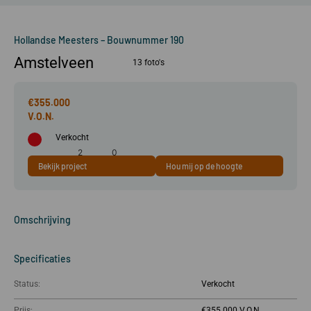
Hollandse Meesters – Bouwnummer 190
Amstelveen
13 foto's
€355.000
Verkocht
2
0
Bekijk project
Hou mij op de hoogte
49 m²
kamer(s)
slaapkamer(s)
Omschrijving
Specificaties
Status:
Verkocht
Prijs:
€355.000