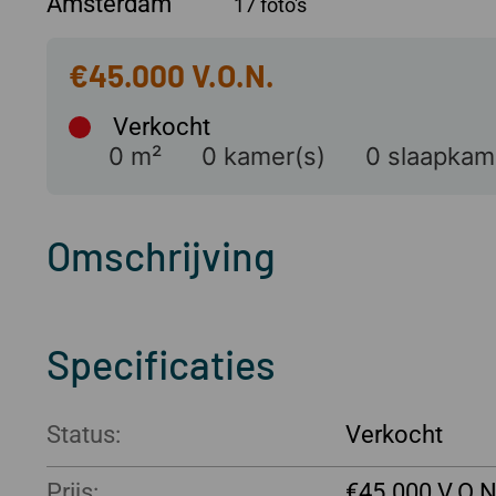
Amsterdam
17 foto's
€45.000
Verkocht
0 m²
0 kamer(s)
0 slaapkam
Omschrijving
Specificaties
Status:
Verkocht
Prijs:
€45.000