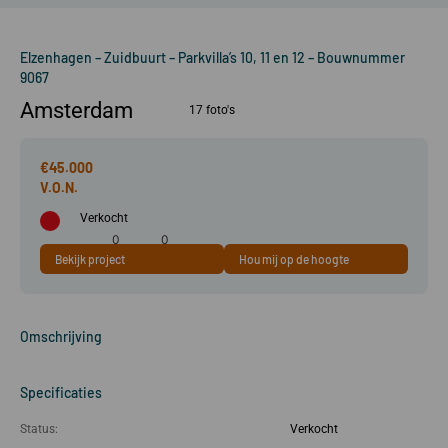
Elzenhagen – Zuidbuurt – Parkvilla’s 10, 11 en 12 – Bouwnummer
9067
Amsterdam
17 foto's
€45.000
Verkocht
0
0
Bekijk project
Hou mij op de hoogte
0 m²
kamer(s)
slaapkamer(s)
Omschrijving
Specificaties
Status:
Verkocht