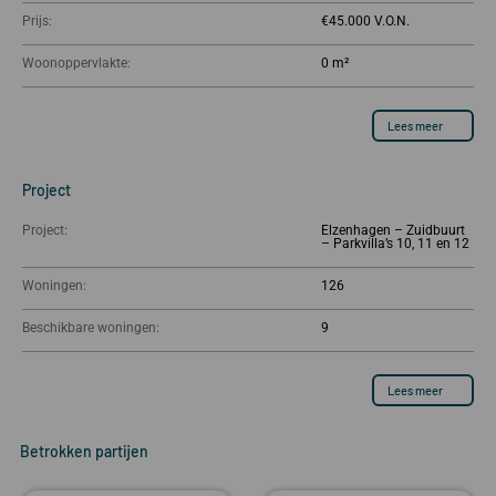
Prijs:
€45.000
Woonoppervlakte:
0 m²
Lees meer
Project
Project:
Elzenhagen – Zuidbuurt
– Parkvilla’s 10, 11 en 12
Woningen:
126
Beschikbare woningen:
9
Lees meer
Betrokken partijen