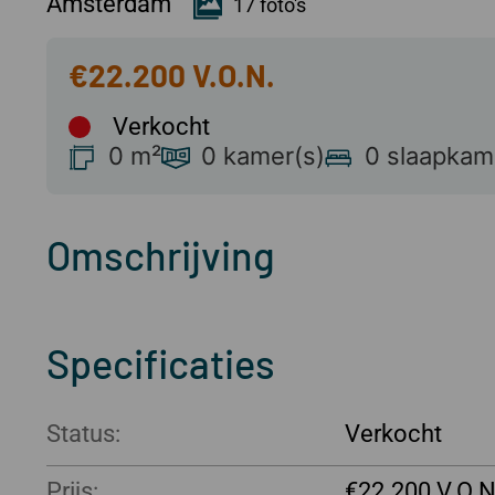
Amsterdam
17 foto's
€22.200
Verkocht
0 m²
0 kamer(s)
0 slaapkam
Omschrijving
Specificaties
Status:
Verkocht
Prijs:
€22.200