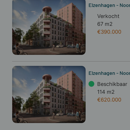
Elzenhagen - Noo
Verkocht
67 m2
€390.000
Elzenhagen - Noo
Beschikbaar
114 m2
€620.000