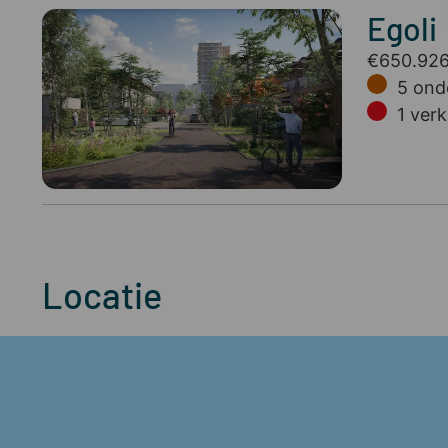
Egoli
€650.926
5
ond
1
verk
Locatie