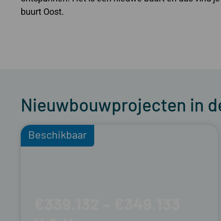
buurt Oost.
Nieuwbouwprojecten in d
Beschikbaar
€339.132 – €349.133