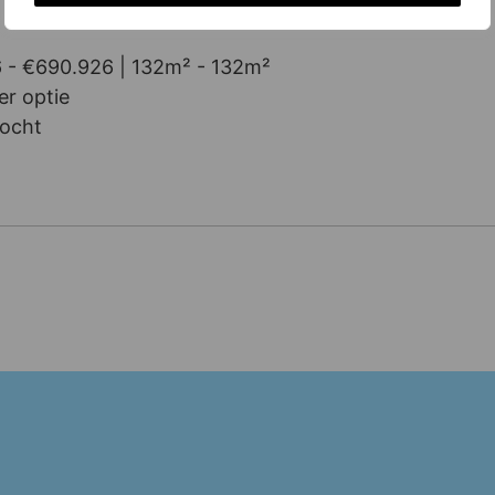
 - €690.926
132m² - 132m²
er optie
ocht