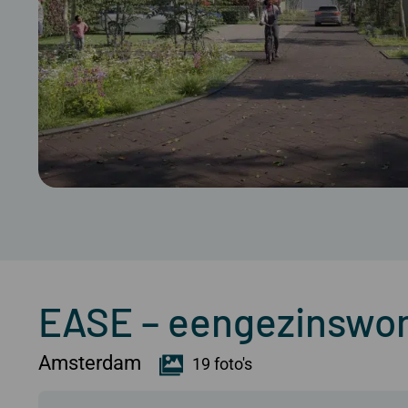
EASE – eengezinswo
Amsterdam
19 foto's