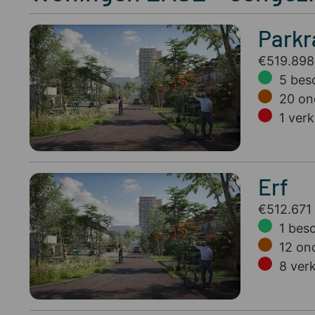
Parkr
€519.898
5
bes
20
on
1
verk
Erf
€512.671 
1
besc
12
ond
8
ver