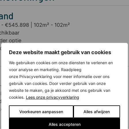
and
 - €545.898
102m² - 102m²
chikbaar
der optie
ocht
Deze website maakt gebruik van cookies
We gebruiken cookies om onze diensten te verlenen en
voor analyse en marketing. Raadpleeg
onze Privacyverklaring voor meer informatie over ons
gebruik van cookies. Door verder gebruik van onze
- €557.671
100m² - 100m²
website te maken, ga je akkoord met ons gebruik van
hikbaar
cookies.
Lees onze privacyverklaring
er optie
kocht
Voorkeuren aanpassen
Alles afwijzen
Alles accepteren