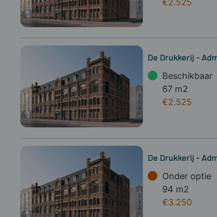
€2.525
De Drukkerij - Adm
Beschikbaar
67 m2
€2.525
De Drukkerij - Adm
Onder optie
94 m2
€3.250