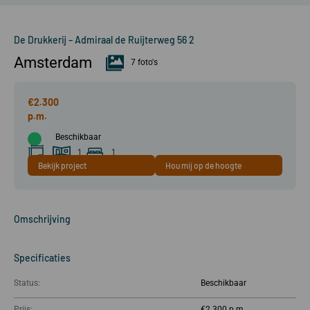
De Drukkerij – Admiraal de Ruijterweg 56 2
Amsterdam
7 foto's
€2.300
Beschikbaar
1
1
Bekijk project
Hou mij op de hoogte
64 m²
kamer(s)
slaapkamer(s)
Omschrijving
Specificaties
Status:
Beschikbaar
Prijs:
€2.300