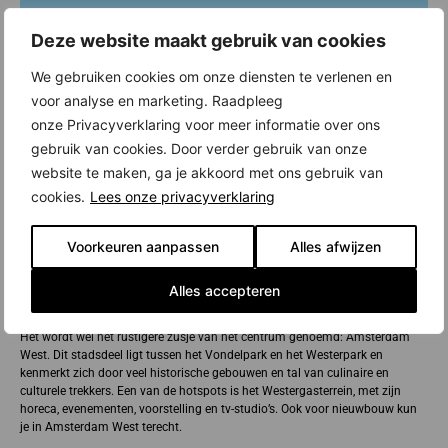
Deze website maakt gebruik van cookies
We gebruiken cookies om onze diensten te verlenen en
voor analyse en marketing. Raadpleeg
onze Privacyverklaring voor meer informatie over ons
gebruik van cookies. Door verder gebruik van onze
website te maken, ga je akkoord met ons gebruik van
cookies.
Lees onze privacyverklaring
Voorkeuren aanpassen
Alles afwijzen
Alles accepteren
Nieuwbouw in Amsterdam West
Het wordt wel het rustigere zusje van het centrum genoemd: Amsterdam
West. Dit stadsdeel ligt tussen het Vondelpark en het Westerpark en
kenmerkt zich door veel historische gebouwen en tal van culinaire en
culturele trekkers. Een van de hotspots is het Westergasterrein, met zijn
horeca, evenementen, voorstelling en tv-studio’s. Ook voor nieuwbouw kun
je in Amsterdam West terecht.