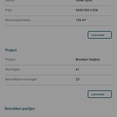
Status:
Onder optie
Prijs:
€600.000
Woonoppervlakte:
126 m²
Lees meer
Project
Project:
Brooklyn Heights
Woningen:
41
Beschikbare woningen:
23
Lees meer
Betrokken partijen