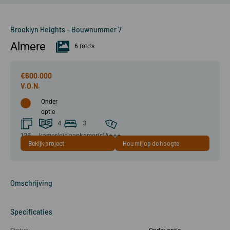
Brooklyn Heights – Bouwnummer 7
Almere
6 foto's
€600.000
Onder
optie
4
3
126
kamer(s)
slaapkamer(s)
A+++
Bekijk project
Hou mij op de hoogte
m²
Omschrijving
Specificaties