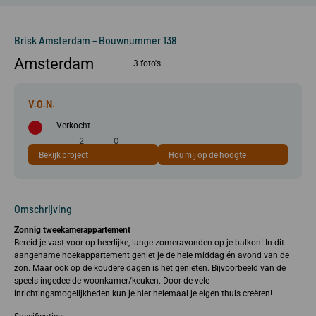
Brisk Amsterdam – Bouwnummer 138
Amsterdam
3 foto's
Verkocht
2
0
Bekijk project
Hou mij op de hoogte
56 m²
kamer(s)
slaapkamer(s)
Omschrijving
Zonnig tweekamerappartement
Bereid je vast voor op heerlijke, lange zomeravonden op je balkon! In dit
aangename hoekappartement geniet je de hele middag én avond van de
zon. Maar ook op de koudere dagen is het genieten. Bijvoorbeeld van de
speels ingedeelde woonkamer/keuken. Door de vele
inrichtingsmogelijkheden kun je hier helemaal je eigen thuis creëren!