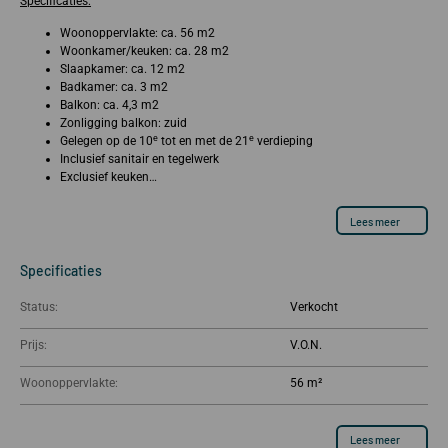
Specificaties:
Woonoppervlakte: ca. 56 m2
Woonkamer/keuken: ca. 28 m2
Slaapkamer: ca. 12 m2
Badkamer: ca. 3 m2
Balkon: ca. 4,3 m2
Zonligging balkon: zuid
e
e
Gelegen op de 10
tot en met de 21
verdieping
Inclusief sanitair en tegelwerk
Exclusief keuken…
Lees meer
Specificaties
Status:
Verkocht
Prijs:
Woonoppervlakte:
56 m²
Lees meer