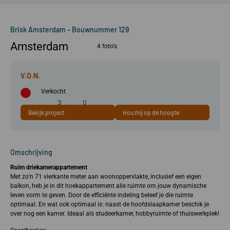
Brisk Amsterdam – Bouwnummer 129
Amsterdam
4 foto's
Verkocht
3
0
Bekijk project
Hou mij op de hoogte
71 m²
kamer(s)
slaapkamer(s)
Omschrijving
Ruim driekamerappartement
Met zo’n 71 vierkante meter aan woonoppervlakte, inclusief een eigen
balkon, heb je in dit hoekappartement alle ruimte om jouw dynamische
leven vorm te geven. Door de efficiënte indeling beleef je die ruimte
optimaal. En wat ook optimaal is: naast de hoofdslaapkamer beschik je
over nog een kamer. Ideaal als studeerkamer, hobbyruimte of thuiswerkplek!