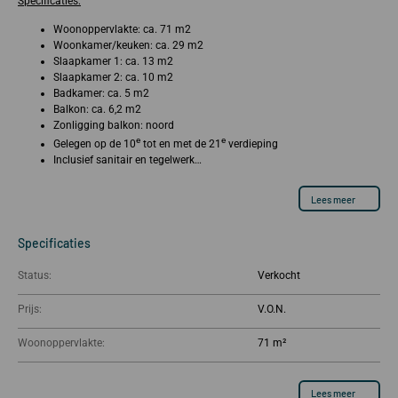
Specificaties:
Woonoppervlakte: ca. 71 m2
Woonkamer/keuken: ca. 29 m2
Slaapkamer 1: ca. 13 m2
Slaapkamer 2: ca. 10 m2
Badkamer: ca. 5 m2
Balkon: ca. 6,2 m2
Zonligging balkon: noord
e
e
Gelegen op de 10
tot en met de 21
verdieping
Inclusief sanitair en tegelwerk…
Lees meer
Specificaties
Status:
Verkocht
Prijs:
Woonoppervlakte:
71 m²
Lees meer