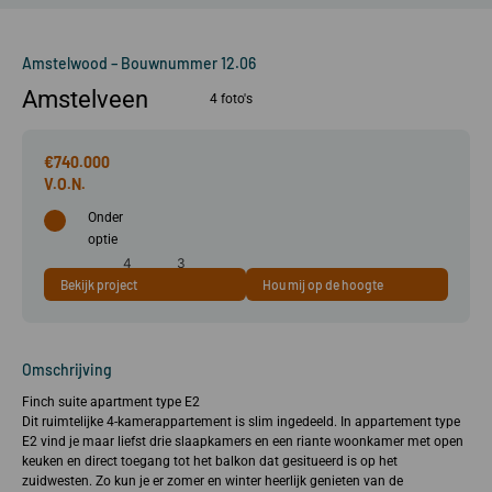
Amstelwood – Bouwnummer 12.06
Amstelveen
4 foto's
€740.000
Onder
optie
4
3
Bekijk project
Hou mij op de hoogte
86 m²
kamer(s)
slaapkamer(s)
Omschrijving
Finch suite apartment type E2
Dit ruimtelijke 4-kamerappartement is slim ingedeeld. In appartement type
E2 vind je maar liefst drie slaapkamers en een riante woonkamer met open
keuken en direct toegang tot het balkon dat gesitueerd is op het
zuidwesten. Zo kun je er zomer en winter heerlijk genieten van de