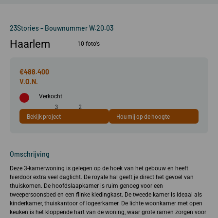
23Stories – Bouwnummer W.20.03
Haarlem
10 foto's
€488.400
Verkocht
3
2
Bekijk project
Hou mij op de hoogte
79 m²
kamer(s)
slaapkamer(s)
A++
Omschrijving
Deze 3-kamerwoning is gelegen op de hoek van het gebouw en heeft
hierdoor extra veel daglicht. De royale hal geeft je direct het gevoel van
thuiskomen. De hoofdslaapkamer is ruim genoeg voor een
tweepersoonsbed en een flinke kledingkast. De tweede kamer is ideaal als
kinderkamer, thuiskantoor of logeerkamer. De lichte woonkamer met open
keuken is het kloppende hart van de woning, waar grote ramen zorgen voor