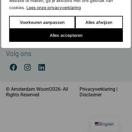
website te maken, ga je akkoord met ons gebruik van
Contact
cookies.
Lees onze privacyverklaring
Meer over nieuwbouw
Voorkeuren aanpassen
Alles afwijzen
Amsterdamse Nieuwbouwprijs
Financiering
Alles accepteren
Nieuwbouw koop je met Rabobank
Volg ons
© Amsterdam Woont2026- All
Privacyverklaring
|
Rights Reserved
Disclaimer
English