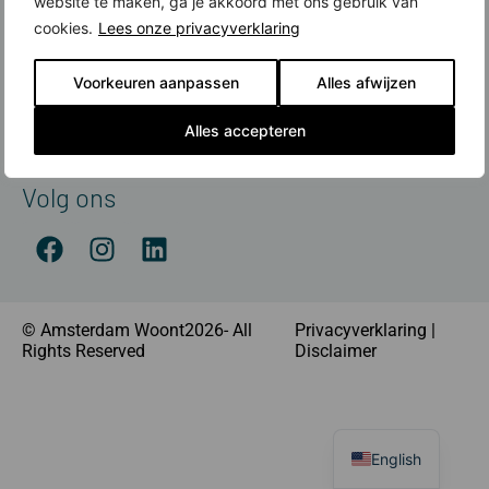
website te maken, ga je akkoord met ons gebruik van
Contact
cookies.
Lees onze privacyverklaring
Meer over nieuwbouw
Voorkeuren aanpassen
Alles afwijzen
Amsterdamse Nieuwbouwprijs
Financiering
Alles accepteren
Nieuwbouw koop je met Rabobank
Volg ons
© Amsterdam Woont2026- All
Privacyverklaring
|
Rights Reserved
Disclaimer
English