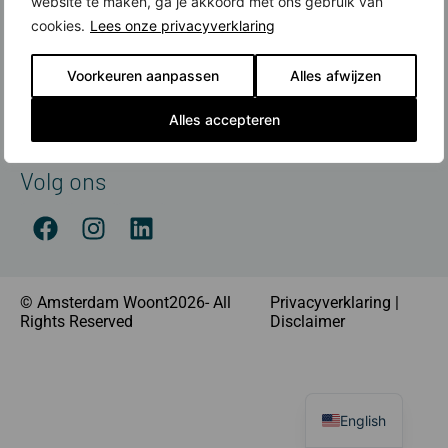
website te maken, ga je akkoord met ons gebruik van
Contact
cookies.
Lees onze privacyverklaring
Meer over nieuwbouw
Voorkeuren aanpassen
Alles afwijzen
Amsterdamse Nieuwbouwprijs
Financiering
Alles accepteren
Nieuwbouw koop je met Rabobank
Volg ons
© Amsterdam Woont2026- All
Privacyverklaring
|
Rights Reserved
Disclaimer
English