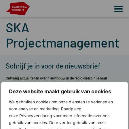
SKA
Projectmanagement
Schrijf je in voor de nieuwsbrief
Ontvang actualiteiten over nieuwbouw in de regio direct in je mail
Meld je aan
Deze website maakt gebruik van cookies
We gebruiken cookies om onze diensten te verlenen en
voor analyse en marketing. Raadpleeg
onze Privacyverklaring voor meer informatie over ons
Over ons
gebruik van cookies. Door verder gebruik van onze
Wat doen wij?