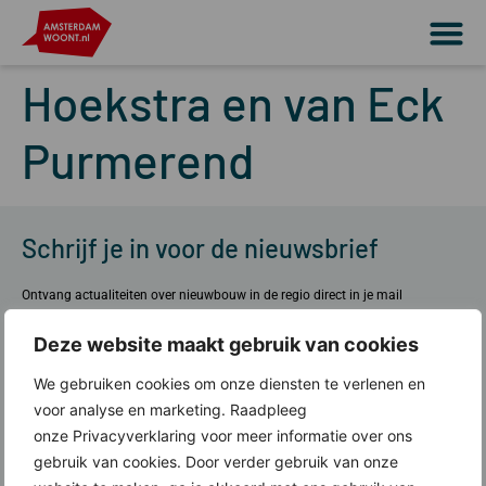
Hoekstra en van Eck
Purmerend
Schrijf je in voor de nieuwsbrief
Ontvang actualiteiten over nieuwbouw in de regio direct in je mail
Meld je aan
Deze website maakt gebruik van cookies
We gebruiken cookies om onze diensten te verlenen en
voor analyse en marketing. Raadpleeg
onze Privacyverklaring voor meer informatie over ons
Over ons
gebruik van cookies. Door verder gebruik van onze
Wat doen wij?