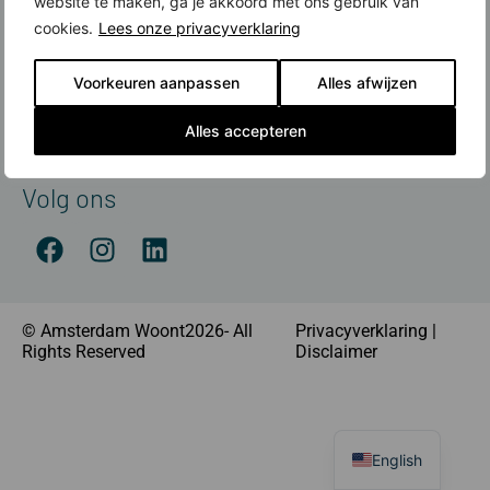
website te maken, ga je akkoord met ons gebruik van
Contact
cookies.
Lees onze privacyverklaring
Meer over nieuwbouw
Voorkeuren aanpassen
Alles afwijzen
Amsterdamse Nieuwbouwprijs
Financiering
Alles accepteren
Nieuwbouw koop je met Rabobank
Volg ons
© Amsterdam Woont2026- All
Privacyverklaring
|
Rights Reserved
Disclaimer
English