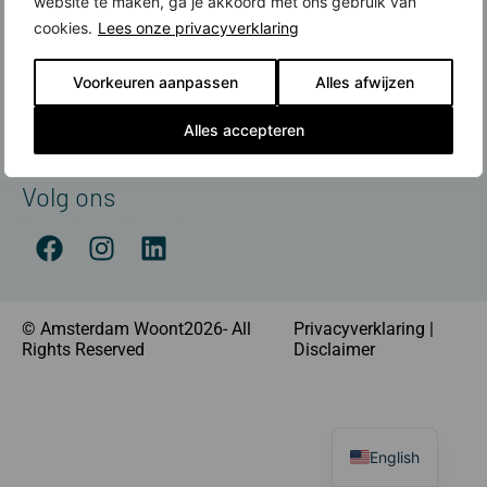
website te maken, ga je akkoord met ons gebruik van
Contact
cookies.
Lees onze privacyverklaring
Meer over nieuwbouw
Voorkeuren aanpassen
Alles afwijzen
Amsterdamse Nieuwbouwprijs
Financiering
Alles accepteren
Nieuwbouw koop je met Rabobank
Volg ons
© Amsterdam Woont2026- All
Privacyverklaring
|
Rights Reserved
Disclaimer
English