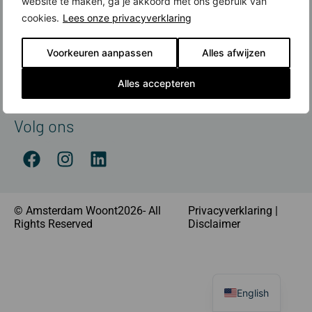
website te maken, ga je akkoord met ons gebruik van
Contact
cookies.
Lees onze privacyverklaring
Meer over nieuwbouw
Voorkeuren aanpassen
Alles afwijzen
Amsterdamse Nieuwbouwprijs
Financiering
Alles accepteren
Nieuwbouw koop je met Rabobank
Volg ons
© Amsterdam Woont2026- All
Privacyverklaring
|
Rights Reserved
Disclaimer
English