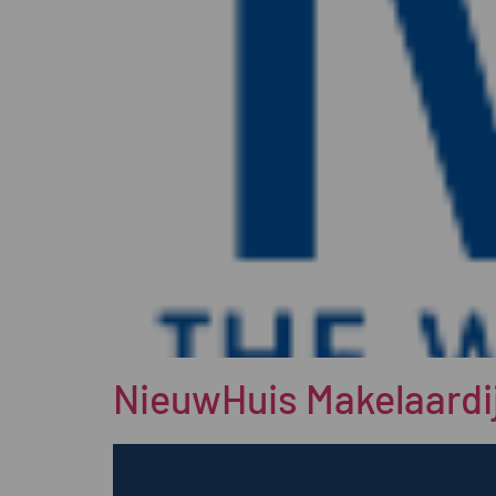
NieuwHuis Makelaardi