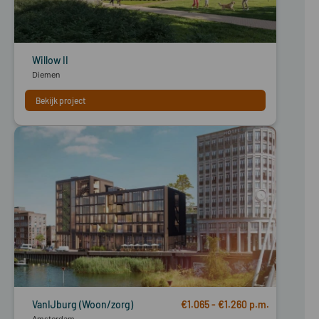
Willow II
Diemen
Bekijk project
VanIJburg (Woon/zorg)
€1.065 - €1.260
Amsterdam