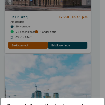
De Drukkerij
€2.250 - €3.775
Amsterdam
29 woningen
28
beschikbaar
1
onder optie
63m² - 94m²
Bekijk project
Bekijk woningen