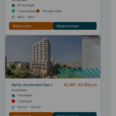
20 woningen
1
beschikbaar
19
onder optie
49m² - 79m²
Bekijk project
Bekijk woningen
Narita, Amsterdam Fase 1
€2.300 - €2.300
amsterdam
1 woningen
1
verhuurd
116.7m² - 116.7m²