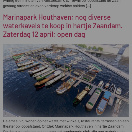
twintig treinminuten van Amsterdam CS. Terwijl op loopafstand de Zaan
gestaag stroomt en even verderop weidse polders […]
Marinapark Houthaven: nog diverse
waterkavels te koop in hartje Zaandam.
Zaterdag 12 april: open dag
Helemaal vrij wonen óp het water, met winkels, restaurants, terrassen en een
theater op loopafstand. Ontdek Marinapark Houthaven in hartje Zaandam.
Op deze historische, maar compleet vernieuwde plek zijn nog waterkavels