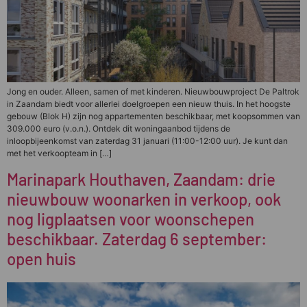
Jong en ouder. Alleen, samen of met kinderen. Nieuwbouwproject De Paltrok
in Zaandam biedt voor allerlei doelgroepen een nieuw thuis. In het hoogste
gebouw (Blok H) zijn nog appartementen beschikbaar, met koopsommen van
309.000 euro (v.o.n.). Ontdek dit woningaanbod tijdens de
inloopbijeenkomst van zaterdag 31 januari (11:00-12:00 uur). Je kunt dan
met het verkoopteam in […]
Marinapark Houthaven, Zaandam: drie
nieuwbouw woonarken in verkoop, ook
nog ligplaatsen voor woonschepen
beschikbaar. Zaterdag 6 september:
open huis