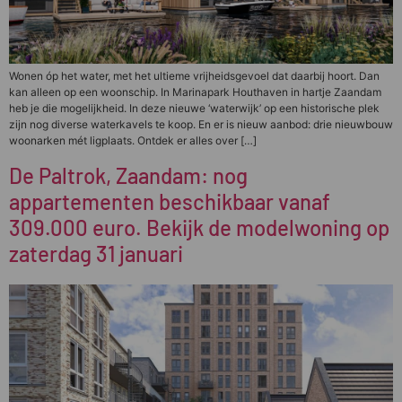
Wonen óp het water, met het ultieme vrijheidsgevoel dat daarbij hoort. Dan
kan alleen op een woonschip. In Marinapark Houthaven in hartje Zaandam
heb je die mogelijkheid. In deze nieuwe ‘waterwijk’ op een historische plek
zijn nog diverse waterkavels te koop. En er is nieuw aanbod: drie nieuwbouw
woonarken mét ligplaats. Ontdek er alles over […]
De Paltrok, Zaandam: nog
appartementen beschikbaar vanaf
309.000 euro. Bekijk de modelwoning op
zaterdag 31 januari