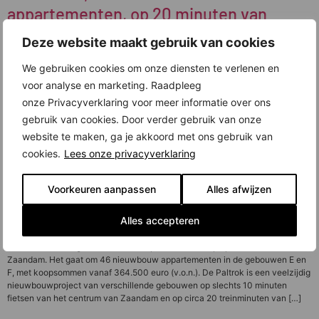
appartementen, op 20 minuten van
Amsterdam CS. Nu in verkoop
Deze website maakt gebruik van cookies
We gebruiken cookies om onze diensten te verlenen en
voor analyse en marketing. Raadpleeg
onze Privacyverklaring voor meer informatie over ons
gebruik van cookies. Door verder gebruik van onze
website te maken, ga je akkoord met ons gebruik van
cookies.
Lees onze privacyverklaring
Voorkeuren aanpassen
Alles afwijzen
Alles accepteren
Er is nieuw woningaanbod in verkoop in nieuwbouwproject De Paltrok in
Zaandam. Het gaat om 46 nieuwbouw appartementen in de gebouwen E en
F, met koopsommen vanaf 364.500 euro (v.o.n.). De Paltrok is een veelzijdig
nieuwbouwproject van verschillende gebouwen op slechts 10 minuten
fietsen van het centrum van Zaandam en op circa 20 treinminuten van […]