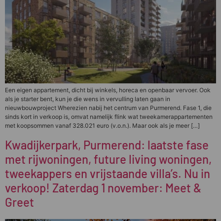
Een eigen appartement, dicht bij winkels, horeca en openbaar vervoer. Ook
als je starter bent, kun je die wens in vervulling laten gaan in
nieuwbouwproject Wherezien nabij het centrum van Purmerend. Fase 1, die
sinds kort in verkoop is, omvat namelijk flink wat tweekamerappartementen
met koopsommen vanaf 328.021 euro (v.o.n.). Maar ook als je meer […]
Kwadijkerpark, Purmerend: laatste fase
met rijwoningen, future living woningen,
tweekappers en vrijstaande villa’s. Nu in
verkoop! Zaterdag 1 november: Meet &
Greet