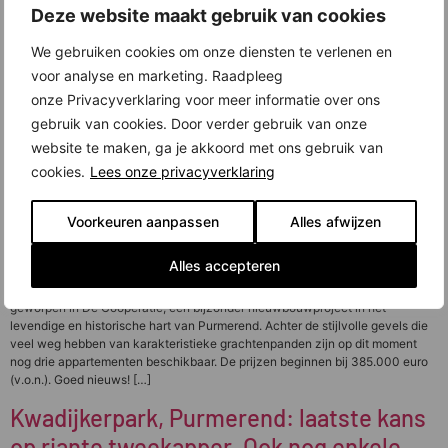
Deze website maakt gebruik van cookies
We gebruiken cookies om onze diensten te verlenen en
voor analyse en marketing. Raadpleeg
onze Privacyverklaring voor meer informatie over ons
gebruik van cookies. Door verder gebruik van onze
website te maken, ga je akkoord met ons gebruik van
cookies.
Lees onze privacyverklaring
Voorkeuren aanpassen
Alles afwijzen
Alles accepteren
Eigentijds wooncomfort op een fantastische plek. ]e krijgt het in de schoot
geworpen in De Coöperatie, een bijzonder nieuwbouwproject in het
levendige en historische hart van Purmerend. Achter de stijlvolle gevels die
veel weg hebben van karakteristieke grachtenpanden zijn op dit moment
nog drie appartementen beschikbaar. De prijzen beginnen bij 385.000 euro
(v.o.n.). Goed nieuws! […]
Kwadijkerpark, Purmerend: laatste kans
op riante tweekapper. Ook nog enkele