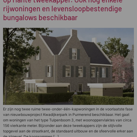
rijwoningen en levensloopbestendige
bungalows beschikbaar
Er zijn nog twee ruime twee-onder-één-kapwoningen in de voorlaatste fase
van nieuwbouwproject Kwadijkerpark in Purmerend beschikbaar. Het gaat
om woningen van het type Tulpenboom 3, met woonoppervlaktes van circa
156 vierkante meter. Bijzonder aan deze tweekappers zijn de stijlvolle
topgevel aan de straatkant, de standaard uitbouw en de sfeervolle erker aan
de zijgevel. De koopsommen […]