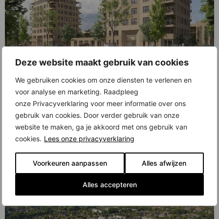
Deze website maakt gebruik van cookies
Wil jij wonen in een energiezuinig appartement in een rustige omgeving, met
We gebruiken cookies om onze diensten te verlenen en
groen, winkels en andere voorzieningen in de buurt? Dan is
nieuwbouwproject Aan de Molenwerf in Koog aan de Zaan iets voor jou. Je
voor analyse en marketing. Raadpleeg
woont hier op vijftien treinminuten van Amsterdam Centraal Station. Er zijn
onze Privacyverklaring voor meer informatie over ons
nog appartementen beschikbaar vanaf 445.000 euro (v.o.n.). Bekijk het […]
gebruik van cookies. Door verder gebruik van onze
Aan de Molenwerf, Koog aan de Zaan, op
website te maken, ga je akkoord met ons gebruik van
15 treinminuten van Amsterdam CS: nog
cookies.
Lees onze privacyverklaring
enkele drie- en
Voorkeuren aanpassen
Alles afwijzen
vierkamerappartementen beschikbaar
Alles accepteren