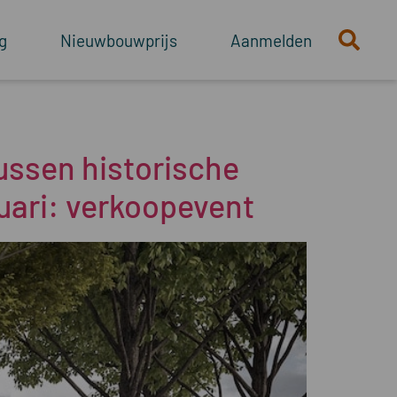
g
Nieuwbouwprijs
Aanmelden
tussen historische
uari: verkoopevent