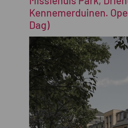
Missiehuis Park, Drieh
Kennemerduinen. Open
Dag)