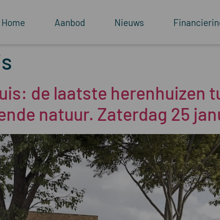
Home
Aanbod
Nieuws
Financierin
is
uis: de laatste herenhuizen 
nde natuur. Zaterdag 25 jan