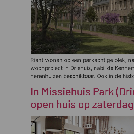
Riant wonen op een parkachtige plek, naa
woonproject in Driehuis, nabij de Kennem
herenhuizen beschikbaar. Ook in de his
In Missiehuis Park (D
open huis op zaterdag 1