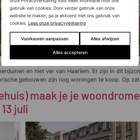
onze Privacyverklaring voor meer informatie over ons
gebruik van cookies. Door verder gebruik van onze
website te maken, ga je akkoord met ons gebruik van
cookies.
Lees onze privacyverklaring
Voorkeuren aanpassen
Alles afwijzen
Alles accepteren
st historische gebouwen en schitterende natuur. Het
erduinen en niet ver van Haarlem. Er zijn in dit bij
torische gebouwen zijn nog woningen te koop. Op za
riehuis) maak je je woondrom
3 juli