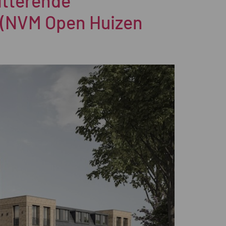
itterende
 (NVM Open Huizen