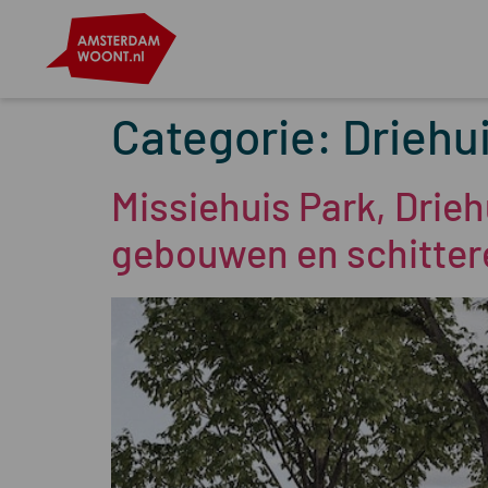
Categorie:
Driehu
Missiehuis Park, Drieh
gebouwen en schittere