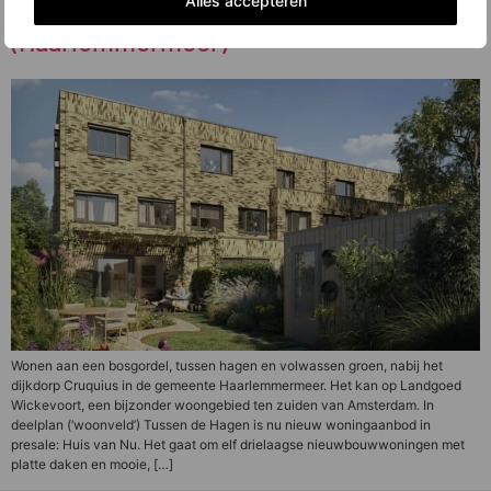
Alles accepteren
op Landgoed Wickevoort
(Haarlemmermeer)
Wonen aan een bosgordel, tussen hagen en volwassen groen, nabij het
dijkdorp Cruquius in de gemeente Haarlemmermeer. Het kan op Landgoed
Wickevoort, een bijzonder woongebied ten zuiden van Amsterdam. In
deelplan (‘woonveld’) Tussen de Hagen is nu nieuw woningaanbod in
presale: Huis van Nu. Het gaat om elf drielaagse nieuwbouwwoningen met
platte daken en mooie, […]