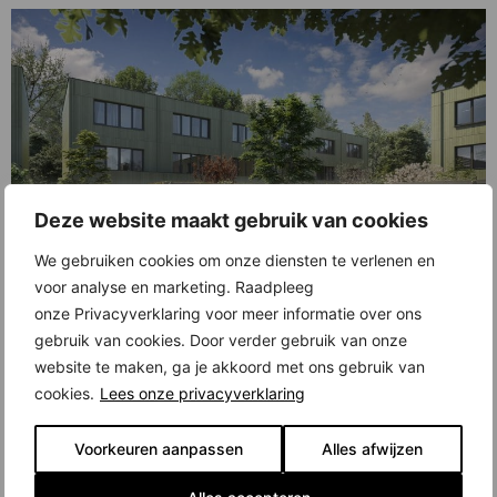
Deze website maakt gebruik van cookies
We gebruiken cookies om onze diensten te verlenen en
voor analyse en marketing. Raadpleeg
Wonen op een landgoed vol groen en volgroeide bomen. Het kan op
onze Privacyverklaring voor meer informatie over ons
Landgoed Wickevoort ten zuiden van Amsterdam, nabij het dijkdorp
gebruik van cookies. Door verder gebruik van onze
Cruquius in de gemeente Haarlemmermeer. Daar gaan donderdag 28
november 76 zeer duurzame eengezinswoningen met zonnige tuinen in
website te maken, ga je akkoord met ons gebruik van
verkoop. De woningen zijn in houtskeletbouw gebouwd en hebben
cookies.
Lees onze privacyverklaring
woonoppervlaktes van circa 108 tot 133 vierkante […]
Huis van Nu in presale: wonen aan een
Voorkeuren aanpassen
Alles afwijzen
bosgordel en tussen volwassen bomen