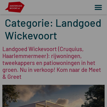
Categorie:
Landgoed
Wickevoort
Landgoed Wickevoort (Cruquius,
Haarlemmermeer): rijwoningen,
tweekappers en patiowoningen in het
groen. Nu in verkoop! Kom naar de Meet
& Greet