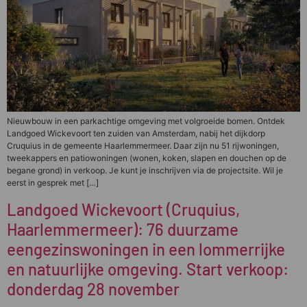
Nieuwbouw in een parkachtige omgeving met volgroeide bomen. Ontdek
Landgoed Wickevoort ten zuiden van Amsterdam, nabij het dijkdorp
Cruquius in de gemeente Haarlemmermeer. Daar zijn nu 51 rijwoningen,
tweekappers en patiowoningen (wonen, koken, slapen en douchen op de
begane grond) in verkoop. Je kunt je inschrijven via de projectsite. Wil je
eerst in gesprek met […]
Landgoed Wickevoort (Cruquius,
Haarlemmermeer): 76 duurzame
eengezinswoningen in een lommerrijke
en natuurlijke omgeving. Start verkoop:
donderdag 28 november