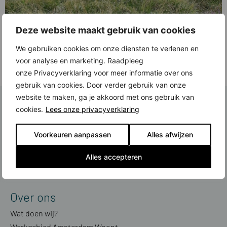
Wonen in alle rust met uitzicht op de hei, in een duurzaam huis dat energie
Deze website maakt gebruik van cookies
levert. En met exclusieve winkels, fijne restaurants en tal van andere
voorzieningen op loop- en fietsafstand. Het kan in nieuwbouwproject Crailo
We gebruiken cookies om onze diensten te verlenen en
Kwartier in Bussum. Crailo Kwartier krijgt 65 natuurinclusieve rijwoningen,
voor analyse en marketing. Raadpleeg
twee-onder-één-kapwoningen en vrijstaande villa’s aan de
onze Privacyverklaring voor meer informatie over ons
Bussummerheide. Fase 1 gaat […]
gebruik van cookies. Door verder gebruik van onze
website te maken, ga je akkoord met ons gebruik van
Schrijf je in voor de nieuwsbrief
cookies.
Lees onze privacyverklaring
Ontvang actualiteiten over nieuwbouw in de regio direct in je mail
Voorkeuren aanpassen
Alles afwijzen
Meld je aan
Alles accepteren
Over ons
Wat doen wij?
Werkgebied Amsterdam Woont