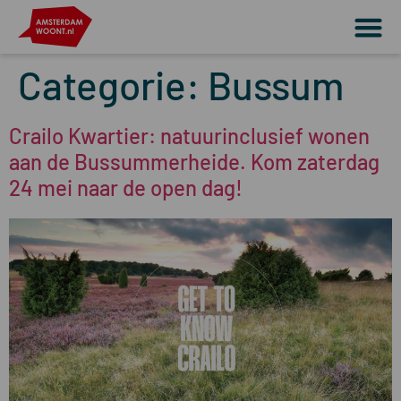
Categorie:
Bussum
Crailo Kwartier: natuurinclusief wonen
aan de Bussummerheide. Kom zaterdag
24 mei naar de open dag!