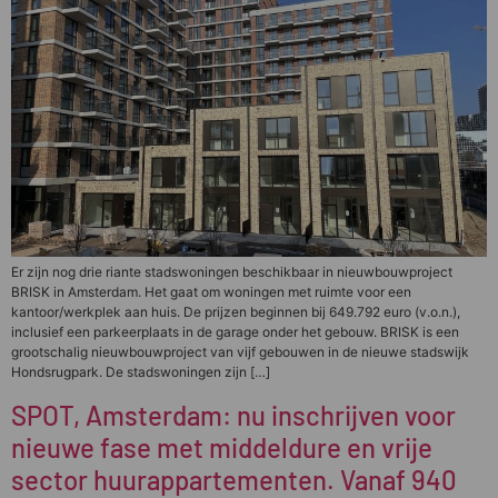
Er zijn nog drie riante stadswoningen beschikbaar in nieuwbouwproject
BRISK in Amsterdam. Het gaat om woningen met ruimte voor een
kantoor/werkplek aan huis. De prijzen beginnen bij 649.792 euro (v.o.n.),
inclusief een parkeerplaats in de garage onder het gebouw. BRISK is een
grootschalig nieuwbouwproject van vijf gebouwen in de nieuwe stadswijk
Hondsrugpark. De stadswoningen zijn […]
SPOT, Amsterdam: nu inschrijven voor
nieuwe fase met middeldure en vrije
sector huurappartementen. Vanaf 940