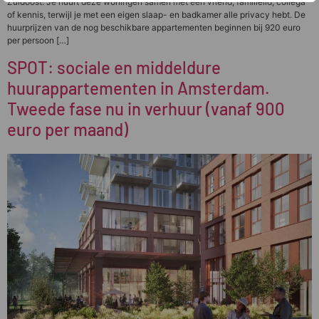
Zuidoost. Je huurt deze woningen samen met een vriend, familielid, collega
of kennis, terwijl je met een eigen slaap- en badkamer alle privacy hebt. De
huurprijzen van de nog beschikbare appartementen beginnen bij 920 euro
per persoon […]
SPOT: sociale en middeldure
huurappartementen in Amsterdam.
Tweede fase nu in verhuur (vanaf 900
euro per maand)