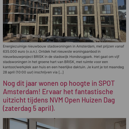
Energiezuinige nieuwbouw stadswoningen in Amsterdam, met prijzen vanaf
635.000 euro (v.o.n.). Ontdek het nieuwste woningaanbod in
nieuwbouwproject BRISK in de stadswijk Hondsrugpark. Het gaat om vijf
stadswoningen in het groene hart van BRISK, met ruimte voor een
kantoor/werkplek aan huis en een heerlijke daktuin. Je kunt je tot maandag
28 april (10:00 uur) inschrijven via […]
Nog dit jaar wonen op hoogte in SPOT
Amsterdam! Ervaar het fantastische
uitzicht tijdens NVM Open Huizen Dag
(zaterdag 5 april).