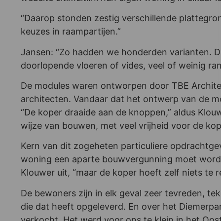
“Daarop stonden zestig verschillende plattegron
keuzes in raampartijen.”
Jansen: “Zo hadden we honderden varianten. De 
doorlopende vloeren of vides, veel of weinig ra
De modules waren ontworpen door TBE Architect
architecten. Vandaar dat het ontwerp van de m
“De koper draaide aan de knoppen,” aldus Klouw
wijze van bouwen, met veel vrijheid voor de kop
Kern van dit zogeheten particuliere opdrachtge
woning een aparte bouwvergunning moet worden
Klouwer uit, “maar de koper hoeft zelf niets te re
De bewoners zijn in elk geval zeer tevreden, teke
die dat heeft opgeleverd. En over het Diemerpark
verkocht. Het werd voor ons te klein in het Oost