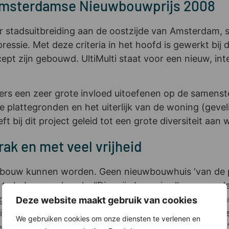
 Amsterdamse Nieuwbouwprijs 2008
r stadsuitbreiding aan de oostzijde van Amsterdam, s
essie. Met deze criteria in het hoofd is gewerkt bij 
cept zijn gebouwd. UltiMulti staat voor een nieuw, in
rs een zeer grote invloed uitoefenen op de samenst
e plattegronden en het uiterlijk van de woning (geve
t bij dit project geleid tot een grote diversiteit a
rak en met veel vrijheid
gbouw kunnen worden. Geen nieuwbouwhuis ‘van de pl
te bebouwen kavels. “Die vrije bouw is alleen voor d
gt Bob Jansen (41), eigenaar van projectontwikkelaa
Deze website maakt gebruik van cookies
igereiland (IJburg) een heel nieuw concept. “De men
We gebruiken cookies om onze diensten te verlenen en
r legoën en zagen ook nog meteen wat dat zou kosten,