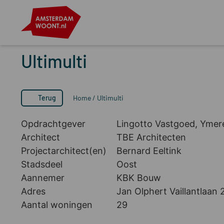
Ultimulti
Terug
Home
/
Ultimulti
Opdrachtgever
Lingotto Vastgoed, Ymer
Architect
TBE Architecten
Projectarchitect(en)
Bernard Eeltink
Stadsdeel
Oost
Aannemer
KBK Bouw
Adres
Jan Olphert Vaillantlaan 
Aantal woningen
29