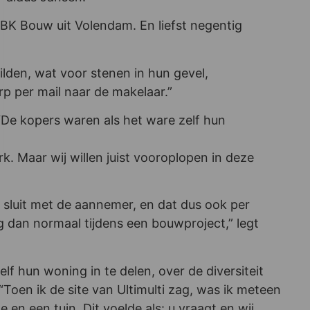
KBK Bouw uit Volendam. En liefst negentig
lden, wat voor stenen in hun gevel,
rp per mail naar de makelaar.”
De kopers waren als het ware zelf hun
. Maar wij willen juist vooroplopen in deze
 sluit met de aannemer, en dat dus ook per
dan normaal tijdens een bouwproject,” legt
elf hun woning in te delen, over de diversiteit
“Toen ik de site van Ultimulti zag, was ik meteen
en een tuin. Dit voelde als: u vraagt en wij