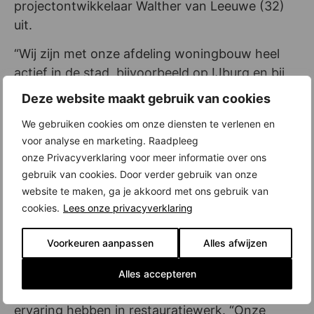
projectontwikkelaar Walther van Leeuwe (32)
uit.
“Wij zijn met onze afdeling woningbouw heel
actief in de stad, bijvoorbeeld op IJburg en bij
Overhoeks,” vertelt hij. “Dit project sluit
Deze website maakt gebruik van cookies
naadloos aan bij onze doelstelling: een plek
We gebruiken cookies om onze diensten te verlenen en
creëren waar mensen graag verblijven. Wij
voor analyse en marketing. Raadpleeg
konden een bestaand gebouw een nieuwe
onze Privacyverklaring voor meer informatie over ons
functie geven. Bovendien met zo veel kwaliteit,
gebruik van cookies. Door verder gebruik van onze
dat we als eerste vernieuwbouwproject een
website te maken, ga je akkoord met ons gebruik van
GIW-certificaat hebben gekregen, het
cookies.
Lees onze privacyverklaring
nieuwbouwkeurmerk.”
Voorkeuren aanpassen
Alles afwijzen
Voor dit karwei werden een architectenbureau
(Braaksma & Roos) en een aannemer
Alles accepteren
(Scheurer) in de arm genomen, die ruime
ervaring hebben in restauratiewerk. “Onze