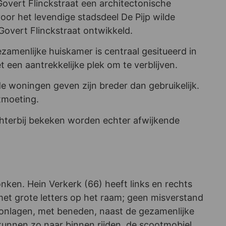
overt Flinckstraat een architectonische
r het levendige stadsdeel De Pijp wilde
overt Flinckstraat ontwikkeld.
amenlijke huiskamer is centraal gesitueerd in
 een aantrekkelijke plek om te verblijven.
de woningen geven zijn breder dan gebruikelijk.
tmoeting.
hterbij bekeken worden echter afwijkende
nken. Hein Verkerk (66) heeft links en rechts
met grote letters op het raam; geen misverstand
woonlagen, met beneden, naast de gezamenlijke
 kunnen zo naar binnen rijden, de scootmobiel