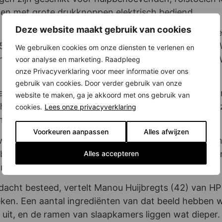
en met grote drukknoppen elektrisch bediend.
Deze website maakt gebruik van cookies
project Ouderen in De Pijp. “In wijken als deze kunne
45) uit, projectmanager bij woningcorporatie Ymere. “
We gebruiken cookies om onze diensten te verlenen en
even om te vragen of ze hierin interesse hebben. We
voor analyse en marketing. Raadpleeg
onze Privacyverklaring voor meer informatie over ons
gebruik van cookies. Door verder gebruik van onze
ar moest vanwege zijn gezondheid naar een woning met
website te maken, ga je akkoord met ons gebruik van
k heel mooi dat ik op deze plek in De Pijp terecht kon
cookies.
Lees onze privacyverklaring
nts en winkels, en natuurlijk de Albert Cuypmarkt.”
Voorkeuren aanpassen
Alles afwijzen
waarderen hun huis met maar liefst een9,4. Zij prijz
 binnenkomst is het al meteen raak: on-Amsterdams ru
Alles accepteren
rappenhuis en ruime liften.”
acht besteed, vertelt Manou Huijbregts (42) van HP 
ken. Een aantal ingrediënten van dat beeld hebben we
e uit, en de ramen van slaapkamers liggen wat dieper