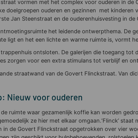
straat vormen met het complex voor ouderen in de G
e doelgroepen ouderen en gezinnen met kinderen voo
e Jan Steenstraat en de ouderenhuisvesting in de G
ntmoetingsruimte het leidende ontwerpthema. De gez
 ligt en het een lichte en warme ruimte is, vormt het
trappenhuis ontsloten. De galerijen die toegang tot 
s zorgen voor een extra stimulans tot verblijf en on
nde straatwand van de Govert Flinckstraat. Van dic
jp: Nieuw voor ouderen
n de ruimte waar gezamenlijk koffie kan worden gedro
moedelijk ze hier met elkaar omgaan.‘Flinck’ staat 
jn in de Govert Flinckstraat opgetrokken over vier 
ngen zijn geschikt voor hulpbehoevenden, rolstoelen