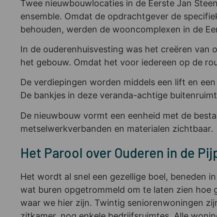
Twee nieuwbouwlocaties in de Eerste Jan Steen
ensemble. Omdat de opdrachtgever de specifiek
behouden, werden de wooncomplexen in de Eerst
In de ouderenhuisvesting was het creëren van o
het gebouw. Omdat het voor iedereen op de route
De verdiepingen worden middels een lift en een 
De bankjes in deze veranda-achtige buitenruimte
De nieuwbouw vormt een eenheid met de bestaa
metselwerkverbanden en materialen zichtbaar.
Het Parool over Ouderen in de Pi
Het wordt al snel een gezellige boel, beneden i
wat buren opgetrommeld om te laten zien hoe ge
waar we hier zijn. Twintig seniorenwoningen zi
zitkamer, nog enkele bedrijfsruimtes. Alle woni