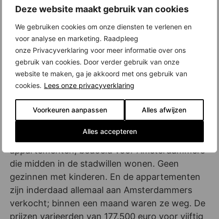
vloeren verspringt, de gevels zijn zelfs op de
Deze website maakt gebruik van cookies
vlucht gebouwd, licht vooroverhellend, zoals je
We gebruiken cookies om onze diensten te verlenen en
in heel de oude binnenstad ziet.
voor analyse en marketing. Raadpleeg
Het is een gevel met lef, prees Pablo Herrera, lid
onze Privacyverklaring voor meer informatie over ons
gebruik van cookies. Door verder gebruik van onze
van de jury die de top tien selecteerde: Er is met
website te maken, ga je akkoord met ons gebruik van
zorg gekeken naar kwaliteit. De afwerking en
cookies.
Lees onze privacyverklaring
details zijn buitengewoon, oordeelde jurylid
René Berbee. En Ans van der Hall noemde de
Voorkeuren aanpassen
Alles afwijzen
ruimte heel goed ingedeeld.
Alles accepteren
Achter de gevel zitten compacte
appartementen, bedoeld voor Amsterdammers
die midden in de stadwillen wonen. Geen
gezinnen met kinderen. En de appartementen
zijn inderdaad allemaal aan Amsterdammers
verkocht; binnen een maand waren ze weg. De
prijzen varieerden van 177.500 euro voor vijftig