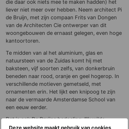
die daar ook niets mee te maken hadden) het
liever niet meer over hebben. Neem architect Pi
de Bruijn, met zijn compaan Frits van Dongen
van de Architecten Cie ontwerper van dit
woongebouwen de ernaast gelegen, even hoge
kantoortoren.
Te midden van al het aluminium, glas en
natuursteen van de Zuidas komt hij met
baksteen, vijf soorten zelfs, van donkerbruin
beneden naar rood, oranje en geel hogerop. In
verschillende motieven gemetseld, met
ornamenten erin. Het lijkt een knipoog te zijn
naar de vermaarde Amsterdamse School van
een eeuw eerder.
Dat is ook De Bruijns bedoeling. “Ik wilde
refereren aan de Amsterdamse School, maar er
Deze website maakt gebruik van cookies