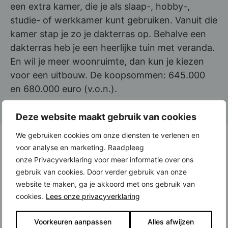
een extra kamer, die je als slaap-, hobby-,
studie- of werkkamer kunt gebruiken. Vanuit die
kamer stap je zo je dakterras op. Behalve een
dakterras heb je een heerlijke tuin met veranda.
En wil je meer woonruimte, dan kun je kiezen
voor een uitbouw. De koopsommen: 645.000
en 680.000 euro (v.o.n.).
Deze website maakt gebruik van cookies
We gebruiken cookies om onze diensten te verlenen en
Oplevering inclusief complete badkamer en
voor analyse en marketing. Raadpleeg
toilet
onze Privacyverklaring voor meer informatie over ons
gebruik van cookies. Door verder gebruik van onze
Alle woningen in New Joymere zijn bij
website te maken, ga je akkoord met ons gebruik van
oplevering voorzien van een complete
cookies.
Lees onze privacyverklaring
badkamer en toilet, inclusief sanitair en
tegelwerk. De keuken kies je zelf. Wel werkt het
Voorkeuren aanpassen
Alles afwijzen