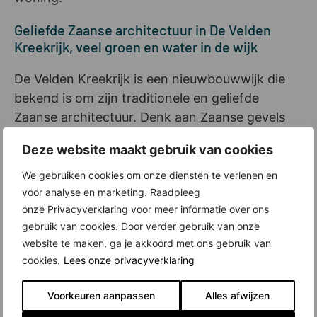
Geliefde Zaanse architectuur in De Velden
Kreekrijk, veel groen en water in de wijk
De Velden Kreekrijk is een nieuwbouwwijk die
bekend is om zijn traditionele en geliefde
Zaanse architectuur. Denk aan Zaanse gevels
met houtlook accenten in mooie Zaanse
Deze website maakt gebruik van cookies
kleuren, grote overstekken, ramen met
roedeverdeling, nokversieringen en bijzondere
We gebruiken cookies om onze diensten te verlenen en
voor analyse en marketing. Raadpleeg
details in het metselwerk. Dat levert een
onze Privacyverklaring voor meer informatie over ons
gevarieerd en speels straatbeeld op. Ook de
gebruik van cookies. Door verder gebruik van onze
waterpartijen en het vele groen in de wijk
website te maken, ga je akkoord met ons gebruik van
dragen bij aan de dorpse, Zaanse sfeer.
cookies.
Lees onze privacyverklaring
De Velden Kreekrijk in Assendelft: alle
Voorkeuren aanpassen
Alles afwijzen
voorzieningen dichtbij