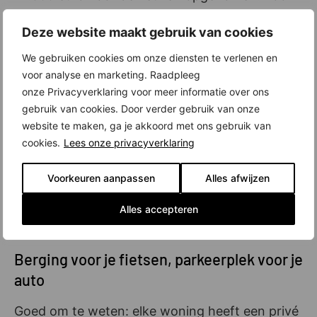
de maisonnettes is die stelpost 15.000 euro. Zo
Deze website maakt gebruik van cookies
heb je alle vrijheid om een keuken naar eigen
smaak te kiezen.
We gebruiken cookies om onze diensten te verlenen en
voor analyse en marketing. Raadpleeg
Lagere energierekening, meer lenen,
onze Privacyverklaring voor meer informatie over ons
parkeerplek voor je auto
gebruik van cookies. Door verder gebruik van onze
website te maken, ga je akkoord met ons gebruik van
De appartementen en maisonnettes in Hibi zijn
cookies.
Lees onze privacyverklaring
zeer energiezuinig. Dat is te danken aan (onder
meer) zonnepanelen, de uitstekende isolatie,
Voorkeuren aanpassen
Alles afwijzen
een bodemwarmtepomp en
warmteterugwinning. Dit scheelt in je
Alles accepteren
energierekening en je kunt nog meer lenen ook.
Berging voor je fietsen, parkeerplek voor je
auto
Goed om te weten: elke woning heeft een privé