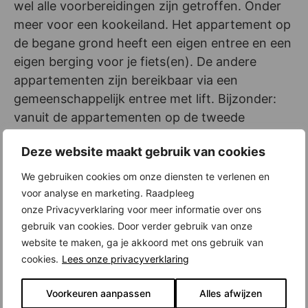
wel alle voorbereidingen zijn getroffen. Onder
meer voor een kookeiland. Het appartement op
de begane grond heeft een eigen entree en een
eigen berging voor je fiets(en). De andere
appartementen zijn bereikbaar via een
gemeenschappelijk entree met lift. Bijzonder:
vanuit de appartementen op de tweede
verdieping kun je de giraffen van het
Deze website maakt gebruik van cookies
nabijgelegen Artis zien.
We gebruiken cookies om onze diensten te verlenen en
Rustig wonen in het bruisende centrum van
voor analyse en marketing. Raadpleeg
Amsterdam
onze Privacyverklaring voor meer informatie over ons
gebruik van cookies. Door verder gebruik van onze
De Hoogte Kadijk ligt in een rustig deel van het
website te maken, ga je akkoord met ons gebruik van
centrum van Amsterdam, op loop- en
cookies.
Lees onze privacyverklaring
fietsafstand van alles wat de binnenstad zo leuk
maakt. Winkels, cafés, restaurants, musea,
Voorkeuren aanpassen
Alles afwijzen
dierentuin Artis, het is te veel om op te noemen.