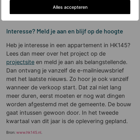
Alles accepteren
Ook diverse parken, waaronder het Oosterpark,
liggen dichtbij.
Interesse? Meld je aan en blijf op de hoogte
Heb je interesse in een appartement in HK145?
Lees dan meer over het project op de
projectsite
en meld je aan als belangstellende.
Dan ontvang je vanzelf de e-mailnieuwsbrief
met het laatste nieuws. Zo hoor je ook vanzelf
wanneer de verkoop start. Dat zal niet lang
meer duren, eerst moeten er nog wat dingen
worden afgestemd met de gemeente. De bouw
gaat intussen gewoon door. In het tweede
kwartaal van dit jaar is de oplevering gepland.
Bron:
www.hk145.nl
.