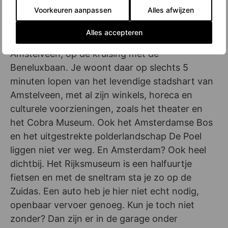
Amstelwood: wonen nabij stadshart
Voorkeuren aanpassen
Alles afwijzen
Amstelveen en Amsterdamse Bos
Alles accepteren
Amstelwood verrijst aan de Ouderkerkerlaan in
Amstelveen, op de kruising met de
Beneluxbaan. Je woont daar op slechts 5
minuten lopen van het levendige stadshart van
Amstelveen, met al zijn winkels, horeca en
culturele voorzieningen, zoals het theater en
het Cobra Museum. Ook het Amsterdamse Bos
en het uitgestrekte polderlandschap De Poel
liggen niet ver weg. En Amsterdam? Ook heel
dichtbij. Het Rijksmuseum is een halfuurtje
fietsen en met de sneltram sta je zo op de
Zuidas. Een auto heb je hier niet echt nodig,
openbaar vervoer genoeg. Kun je toch niet
zonder? Dan zijn er in de garage onder