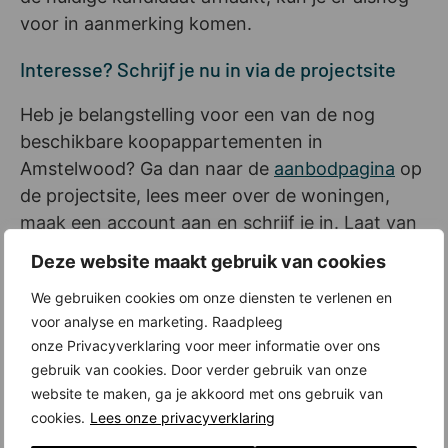
voor in aanmerking komen.
Interesse? Schrijf je nu in via de projectsite
Heb je belangstelling voor een van de nog
beschikbare koopappartementen in
Amstelwood? Ga dan naar de
aanbodpagina
op
de projectsite, lees meer over de woningen,
maak een account aan en schrijf je in. Laat van
tevoren wel even een (gratis) financiële check
Deze website maakt gebruik van cookies
doen bij je bank. Die heb je nodig als je je
We gebruiken cookies om onze diensten te verlenen en
inschrijft. Bovendien weet je dan dat je de
voor analyse en marketing. Raadpleeg
woning die jij op het oog hebt, kunt betalen.
onze Privacyverklaring voor meer informatie over ons
Amstelwood krijgt behalve koop- ook
gebruik van cookies. Door verder gebruik van onze
huurappartementen. De inschrijving daarvoor
website te maken, ga je akkoord met ons gebruik van
start later pas..
cookies.
Lees onze privacyverklaring