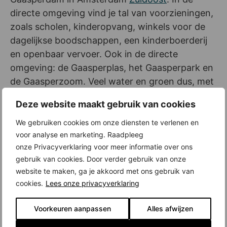
directe omgeving vind je tal van voorzieningen,
zoals scholen, kinderopvang, winkels voor de
dagelijkse boodschappen, een kinderboerderij
en openbaar vervoer. Ook in de directe
omgeving: de Gaasperplas, het Gaasperpark en
de Gaasperzoom. Veel water en groen dus, met
alle recreatiemogelijkheden die daarbij horen.
Deze website maakt gebruik van cookies
Belangstelling? Bel de makelaar
We gebruiken cookies om onze diensten te verlenen en
voor analyse en marketing. Raadpleeg
Heb je belangstelling voor deze stadswoning of
onze Privacyverklaring voor meer informatie over ons
wil je er meer over weten? Neem dan contact
gebruik van cookies. Door verder gebruik van onze
op met Van de Steege Projectmakelaars via
website te maken, ga je akkoord met ons gebruik van
020-4357040.
cookies.
Lees onze privacyverklaring
Bron: AM en
www.geins.nl
.
Voorkeuren aanpassen
Alles afwijzen
Klik hier voor het woningaanbod