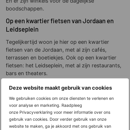
En er zijn winkels voor de dagelijkse
boodschappen.
Op een kwartier fietsen van Jordaan en
Leidseplein
Tegelijkertijd woon je hier op een kwartier
fietsen van de Jordaan, met al zijn cafés,
terrassen en boetiekjes. Ook op een kwartier
fietsen: het Leidseplein, met al zijn restaurants,
bars en theaters.
Interesse? Schrijf je in voor de woning(en) van
Deze website maakt gebruik van cookies
jouw voorkeur
We gebruiken cookies om onze diensten te verlenen en
voor analyse en marketing. Raadpleeg
Heb je belangstelling voor een van de
onze Privacyverklaring voor meer informatie over ons
appartementen, stadswoningen of penthouses
gebruik van cookies. Door verder gebruik van onze
in fase 2 van ACE? Bekijk dan het
website te maken, ga je akkoord met ons gebruik van