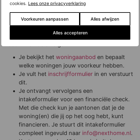
woningaanbod op de projectsite en schrijf je in.
cookies.
Lees onze privacyverklaring
Dat kan tot maandag 19 januari (12:00 uur).
Voorkeuren aanpassen
Alles afwijzen
Hoe werkt de inschrijving voor ACE?
Alles accepteren
De online inschrijving voor de woningen van
fase 2 werkt als volgt:
Je bekijkt het
woningaanbod
en bepaalt
welke woningen jouw voorkeur hebben.
Je vult het
inschrijfformulier
in en verstuurt
dit.
Je ontvangt vervolgens een
intakeformulier voor een financiële check.
Met die check kun je aantonen dat je de
woning(en) die jij op het oog hebt, kunt
financieren. Je stuurt dit intakeformulier
compleet ingevuld naar
info@nexthome.nl
.