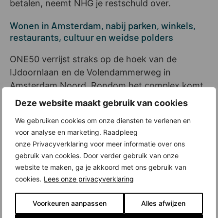
betalen, neemt NHG je restschuld over.
Wonen in Amsterdam, nabij parken, winkels,
restaurants, cultuur en weidse polders
ONE50 verrijst straks op de hoek van de
IJdoornlaan en de Volendammerweg in
Amsterdam Noord. Rondom het complex komt
een fraai park, dat ‘s avonds sfeervol is verlicht.
Deze website maakt gebruik van cookies
Even verderop liggen nog meer parken, zoals
We gebruiken cookies om onze diensten te verlenen en
het Schellingwouderbreekpark, het Vliegenbos
voor analyse en marketing. Raadpleeg
en Speelbos Nieuwendammerdijk. Naast het
onze Privacyverklaring voor meer informatie over ons
gebouw ligt Winkelcentrum Waterlandplein, met
gebruik van cookies. Door verder gebruik van onze
winkels voor je dagelijkse boodschappen en
website te maken, ga je akkoord met ons gebruik van
diverse speciaalzaken, zoals een toko en een
cookies.
Lees onze privacyverklaring
Turkse bakker. Verder zijn er scholen,
kinderopvang, medische voorzieningen,
Voorkeuren aanpassen
Alles afwijzen
sportclubs en restaurants in de omgeving. Ook