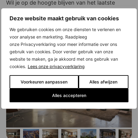
Wil je op de hoogte blijven van het laatste
nieuws over The Emerald? Meld je dan
hier
aan
Deze website maakt gebruik van cookies
als belangstellende, dan ontvang je vanzelf de
nieuwsbrief.
We gebruiken cookies om onze diensten te verlenen en
voor analyse en marketing. Raadpleeg
Klik hier voor meer informatie
onze Privacyverklaring voor meer informatie over ons
gebruik van cookies. Door verder gebruik van onze
website te maken, ga je akkoord met ons gebruik van
cookies.
Lees onze privacyverklaring
Voorkeuren aanpassen
Alles afwijzen
Alles accepteren