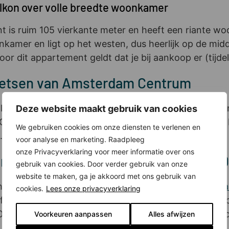
lkon over volle breedte woonkamer
t is ruim 105 vierkante meter en heeft een riante wo
oonkamer en ligt op het westen, dus heerlijk op de m
oor dit appartement geldt dat je bij aankoop er (tijde
fietsen van Amsterdam Centrum
plek. Binnen een kwartier fiets je naar het centrum 
Deze website maakt gebruik van cookies
Ook reis je vanuit Sloterdijk heel snel naar steden al
We gebruiken cookies om onze diensten te verlenen en
.
voor analyse en marketing. Raadpleeg
onze Privacyverklaring voor meer informatie over ons
in en ontvang een keukencheque van 9.
gebruik van cookies. Door verder gebruik van onze
website te maken, ga je akkoord met ons gebruik van
chikbare woningen in Roof Garden? Ga dan naar de
aa
cookies.
Lees onze privacyverklaring
 of het appartement van jouw voorkeur. Koop je een a
00 euro cadeau. Bij de studio’s en appartementen ónde
Voorkeuren aanpassen
Alles afwijzen