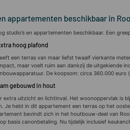
en appartementen beschikbaar in Ro
og studio’s en appartementen beschikbaar. Een greep
tra hoog plafond
eft een terras van maar liefst twaalf vierkante meter
act, maar voelt ruim aan dankzij de uitgekiende ind
nbouwapparatuur. De koopsom: circa 360.000 euro (v
aam gebouwd in hout
 extra uitzicht en lichtinval. Het woonoppervlak is b
n. Je hebt in dit appartement een terras op het oost
partement bevindt zich in het houtbouw-deel van R
op basis canonbetaling. Nu tijdelijk inclusief keuke