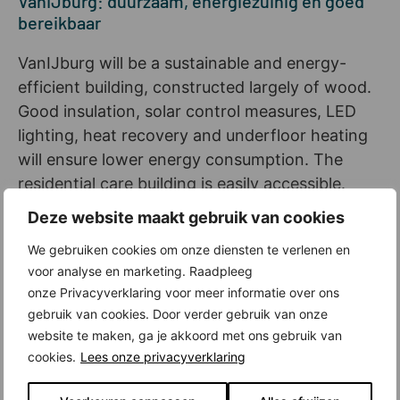
VanIJburg: duurzaam, energiezuinig en goed
bereikbaar
VanIJburg will be a sustainable and energy-
efficient building, constructed largely of wood.
Good insulation, solar control measures, LED
lighting, heat recovery and underfloor heating
will ensure lower energy consumption. The
residential care building is easily accessible.
From the ring road you drive to it in five
Deze website maakt gebruik van cookies
minutes and streetcar line 26 stops a few
We gebruiken cookies om onze diensten te verlenen en
minutes' walk away.
voor analyse en marketing. Raadpleeg
onze Privacyverklaring voor meer informatie over ons
Interested? Sign up and stay informed
gebruik van cookies. Door verder gebruik van onze
Heb je intensieve zorg nodig, maar wil je
website te maken, ga je akkoord met ons gebruik van
cookies.
Lees onze privacyverklaring
zelfstandig wonen? Ken je iemand met
dementie die een beschermde woonomgeving