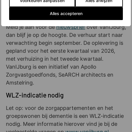
Voorkeuren aanpassen
Alles afwijzen
zoekt? Of werk je in zorg, het onderwijs of de
veiligheid en zoek je een huurwoning in
Alles accepteren
Amsterdam? Dan is VanIJburg iets voor jou.
Meld je aan voor de
nieuwsbrief
over VanIJburg,
dan blijf je op de hoogte. De verhuur start naar
verwachting begin september. De oplevering is
gepland voor het eerste kwartaal van 2026,
met verhuizing in het tweede kwartaal.
VanIJburg is een initiatief van Apollo
Zorgvastgoedfonds, SeARCH architects en
Amstelring.
WLZ-indicatie nodig
Let op: voor de zorgappartementen en het
groepswonen bij dementie is een WLZ-indicatie
nodig. Meer informatie hierover vind je bij de
veelgestelde vragen op
www.vanijburg.nl
.