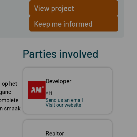
View project
Keep me informed
Parties involved
Developer
 op het
egane
AM
complete
Send us an email
Visit our website
gen smaak
Realtor