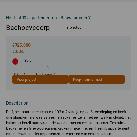
Het Lint 10 appartementen – Bouwnummer 7
Badhoevedorp
3 photos
€725,000
Sold
3
103
4
bedroom(s)
View project
Keep me informed
m²
room(s)
Description
Dit fijne appartement van ca. 103 m2 vind je op de 2e verdieping en heeft
drie slaapkamers waarvan één slaapkamer zelfs met een walk in closet. Het
balkon is bereikbaar vanuit de woonkamer en een slaapkamer. Een ruime
badkamer en fijne woonkamer/keuken maken het een heerlijk appartement
om in te wonen. Het appartement is voorzien van een keuken en