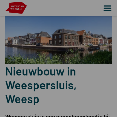
Nieuwbouw in
Weespersluis,
Weesp
Weespersluis is een nieuwbouwlocatie bij